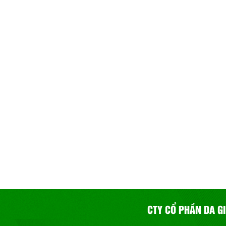
CTY CỔ PHẦN DA G