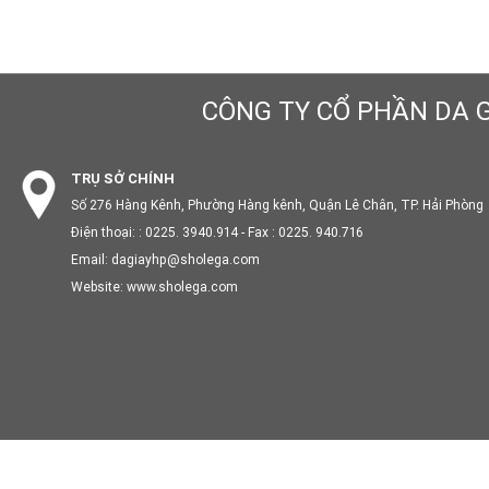
CÔNG TY CỔ PHẦN DA G
TRỤ SỞ CHÍNH
Số 276 Hàng Kênh, Phường Hàng kênh, Quận Lê Chân, TP. Hải Phòng
Điện thoại: : 0225. 3940.914 - Fax : 0225. 940.716
Email: dagiayhp@sholega.com
Website: www.sholega.com
TRỤ SỞ CHÍNH
Số 276 Hàng Kênh, Phường Hàng kênh, Quận Lê Chân, TP. Hải Phòng
Điện thoại: : 0225. 3940.914 - Fax : 0225. 940.716
Email: dagiayhp@sholega.com
Website: www.sholega.com