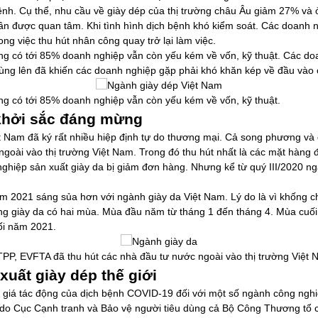
nh. Cụ thể, nhu cầu về giày dép của thị trường châu Âu giảm 27% và 
ần được quan tâm. Khi tình hình dịch bệnh khó kiểm soát. Các doanh ng
g việc thu hút nhân công quay trở lại làm việc.
g có tới 85% doanh nghiệp vẫn còn yếu kém về vốn, kỹ thuật. Các d
ùng lên đã khiến các doanh nghiệp gặp phải khó khăn kép về đầu vào 
g có tới 85% doanh nghiệp vẫn còn yếu kém về vốn, kỹ thuật.
khởi sắc đáng mừng
Nam đã ký rất nhiều hiệp định tự do thương mại. Cả song phương và đ
goài vào thị trường Việt Nam. Trong đó thu hút nhất là các mặt hàng đ
hiệp sản xuất giày da bị giảm đơn hàng. Nhưng kể từ quý III/2020 n
 2021 sáng sủa hơn với ngành giày da Việt Nam. Lý do là vì khống chế
ờng giày da có hai mùa. Mùa đầu năm từ tháng 1 đến tháng 4. Mùa cuố
ối năm 2021.
PTPP, EVFTA đã thu hút các nhà đầu tư nước ngoài vào thị trường Việt 
uất giày dép thế giới
h giá tác động của dịch bệnh COVID-19 đối với một số ngành công ngh
9” do Cục Cạnh tranh và Bảo vệ người tiêu dùng cả Bộ Công Thương tổ 