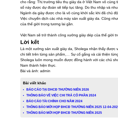
cho rằng: Thị trường tiêu thụ giày da ở Việt Nam vô cùng
số này được dự đoán sẽ tiếp tục tăng. Do thu nhập và nhu
Ngành da giày được cho là vô cùng khởi sắc khi đã chủ đ
Việc chuyển dịch các nhà máy sản xuất giày da. Cũng như
của thế giới trong tương lai gần.
Việt Nam sẽ trở thành công xưởng giày dép của thế giới 
Lời kết
Là một xưởng sản xuất giày da, Sholega nhận thấy được vai
chi tiết trên từng sản phẩm,… Sự cố gắng và cải thiện từ
Sholega luôn mong muốn được đồng hành với các chủ shop 
Nam thành hiện thực.
Bài và ảnh: admin
Bài viết khác
• BÁO CÁO TẠI DHCĐ THƯỜNG NIÊN 2026
• THÔNG BÁO VỀ VIỆC CHI TRẢ CỔ PHẦN 2024
• BÁO CÁO TÀI CHÍNH CHO NĂM 2024
• THÔNG BÁO MỜI HỌP ĐHCĐ THƯỜNG NIÊN 2025 12-04-202
• THÔNG BÁO MỜI HỌP ĐHCĐ THƯỜNG NIÊN 2025