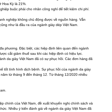
ở Hoa Kỳ là 21%.
hiệp buộc phải cho nhân công nghỉ để tiết kiệm chi phí.
oanh nghiệp không chủ động được về nguồn hàng. Vẫn
cũng như là đầu ra của ngành giày dép Việt Nam.
a phương. Đặc biệt, các hiệp định liên quan đến ngành
ược cắt giảm thuế sau khi các hiệp định có hiệu lực.
gành da giày Việt Nam đã có sự phục hồi. Các đơn hàng đã
 tốt tình hình dịch bệnh. Sự phục hồi của ngành da giày
i năm từ tháng 9 đến tháng 12. Từ tháng 12/2020 nhiều
Nam.
iệp chính của Việt Nam, đề xuất khuyến nghị chính sách và
chức. Nhiều ý kiến đánh giá về ngành da giày Việt Nam đã