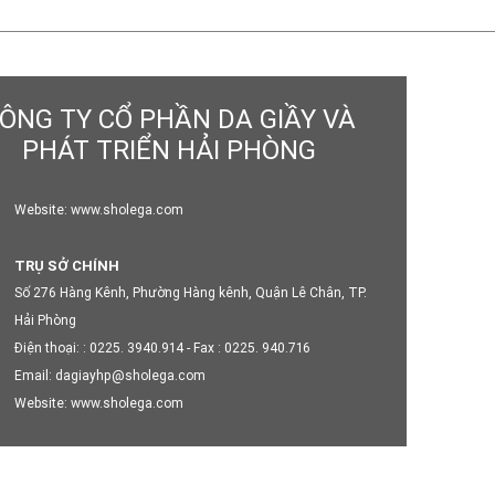
TRỤ SỞ CHÍNH
Số 276 Hàng Kênh, Phường Hàng kênh, Quận Lê Chân, TP.
ÔNG TY CỔ PHẦN DA GIẦY VÀ
Hải Phòng
Điện thoại: : 0225. 3940.914 - Fax : 0225. 940.716
PHÁT TRIỂN HẢI PHÒNG
Email: dagiayhp@sholega.com
Website: www.sholega.com
TRỤ SỞ CHÍNH
Số 276 Hàng Kênh, Phường Hàng kênh, Quận Lê Chân, TP.
Hải Phòng
Điện thoại: : 0225. 3940.914 - Fax : 0225. 940.716
Email: dagiayhp@sholega.com
Website: www.sholega.com