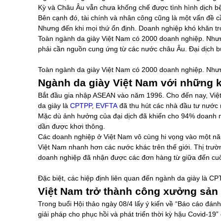
Kỳ và Châu Âu vẫn chưa khống chế được tình hình dịch bệ
Bên cạnh đó, tài chính và nhân công cũng là một vấn đề c
Nhưng đến khi mọi thứ ổn định. Doanh nghiệp khó khăn tron
Toàn ngành da giày Việt Nam có 2000 doanh nghiệp. Nhưn
phải cần nguồn cung ứng từ các nước châu Âu. Đại dịch b
Toàn ngành da giày Việt Nam có 2000 doanh nghiệp. Nhưn
Ngành da giày Việt Nam với những 
Bắt đầu gia nhập ASEAN vào năm 1996. Cho đến nay, Việt 
da giày là
CPTPP
,
EVFTA
đã thu hút các nhà đầu tư nước n
Mặc dù ảnh hưởng của đại dịch đã khiến cho 94% doanh ng
dần được khơi thông.
Các doanh nghiệp ở Việt Nam vô cùng hi vọng vào một năm
Việt Nam nhanh hơn các nước khác trên thế giới. Thị trư
doanh nghiệp đã nhận được các đơn hàng từ giữa đến cu
Đặc biệt, các hiệp định liên quan đến ngành da giày là C
Việt Nam trở thành công xưởng sản x
Trong buổi Hội thảo ngày 08/4 lấy ý kiến về “Báo cáo đán
giải pháp cho phục hồi và phát triển thời kỳ hậu Covid-1